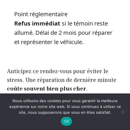
Point réglementaire
Refus immédiat
si le témoin reste
allumé. Délai de 2 mois pour réparer
et représenter le véhicule.
Anticipez ce rendez-vous pour éviter le
stress. Une réparation de dernière minute
coûte souvent bien plus cher
.
Nous utilisons des cookies pour vous garantir la meilleure
La sécurité routière ne tolère
aucun
expérience sur notre site web. Si vous continuez à utiliser ce
site, nous supposerons que vous en êtes satisfait.
compromis
. Soyez donc vigilant sur votre
OK
freinage.