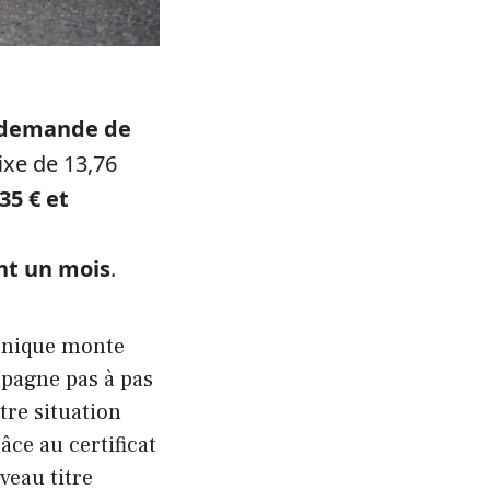
demande de
ixe de 13,76
35 € et
nt un mois
.
 panique monte
mpagne pas à pas
tre situation
ce au certificat
veau titre