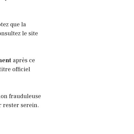
otez que la
nsultez le site
ment
après ce
tre officiel
ion frauduleuse
 rester serein.