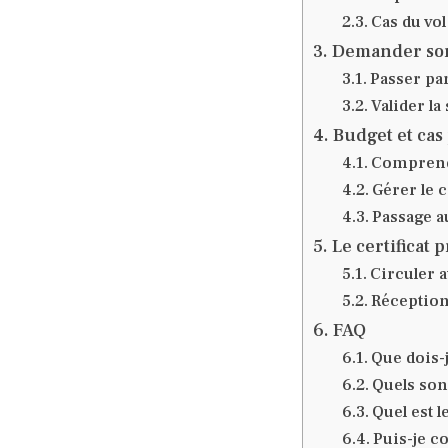
Cas du vol
Demander son 
Passer pa
Valider la
Budget et cas
Comprendr
Gérer le c
Passage a
Le certificat 
Circuler a
Réception
FAQ
Que dois-j
Quels son
Quel est 
Puis-je c