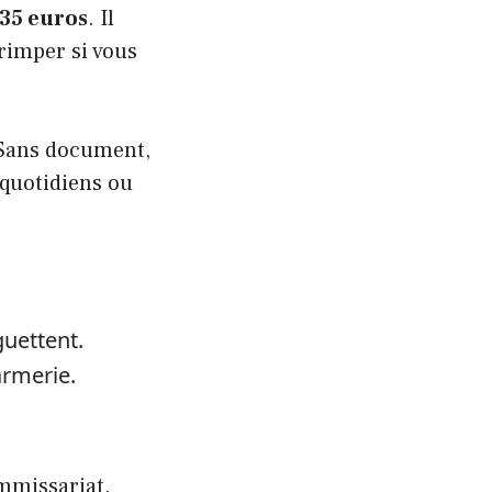
135 euros
. Il
rimper si vous
. Sans document,
 quotidiens ou
uettent.
armerie.
mmissariat.