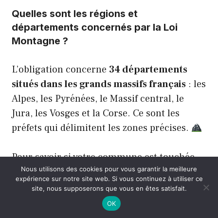
Quelles sont les régions et
départements concernés par la Loi
Montagne ?
L’obligation concerne
34 départements
situés dans les grands massifs français
: les
Alpes, les Pyrénées, le Massif central, le
Jura, les Vosges et la Corse. Ce sont les
préfets qui délimitent les zones précises.
Pour savoir si votre commune est touchée,
Nous utilisons des cookies pour vous garantir la meilleure
consultez les arrêtés préfectoraux locaux
.
expérience sur notre site web. Si vous continuez à utiliser ce
Des panneaux spécifiques (B58 pour l’entrée
site, nous supposerons que vous en êtes satisfait.
et B59 pour la sortie) vous indiquent
OK
clairement le début et la fin de la zone