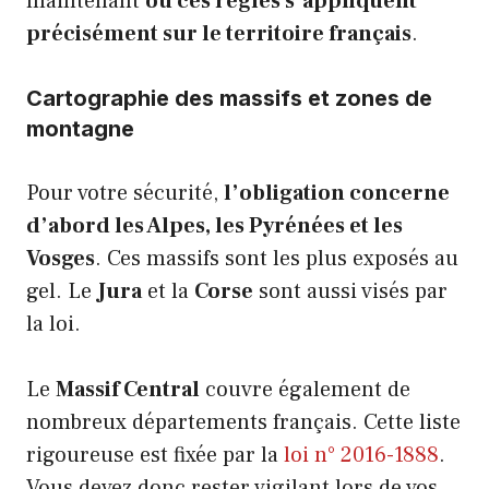
maintenant
où ces règles s’appliquent
précisément sur le territoire français
.
Cartographie des massifs et zones de
montagne
Pour votre sécurité,
l’obligation concerne
d’abord les
Alpes
, les
Pyrénées
et les
Vosges
. Ces massifs sont les plus exposés au
gel. Le
Jura
et la
Corse
sont aussi visés par
la loi.
Le
Massif Central
couvre également de
nombreux départements français. Cette liste
rigoureuse est fixée par la
loi n° 2016-1888
.
Vous devez donc rester vigilant lors de vos