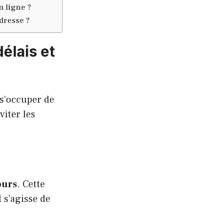
 ligne ?
dresse ?
élais et
s’occuper de
iter les
ours
. Cette
 s’agisse de