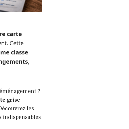
re carte
nt. Cette
ème classe
hangements
,
 déménagement ?
te grise
Découvrez les
fs indispensables