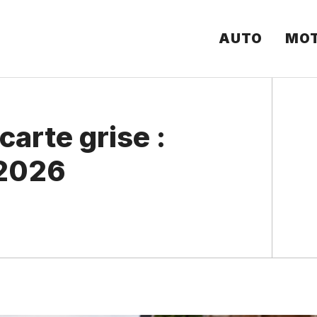
AUTO
MO
arte grise :
 2026