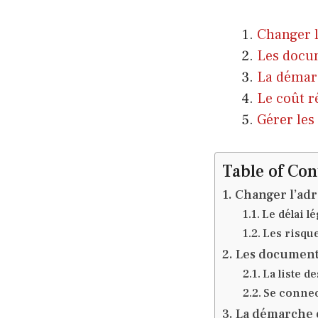
Changer l
Les docum
La démarc
Le coût r
Gérer les
Table of Con
Changer l’adre
Le délai l
Les risqu
Les documents
La liste d
Se connec
La démarche e