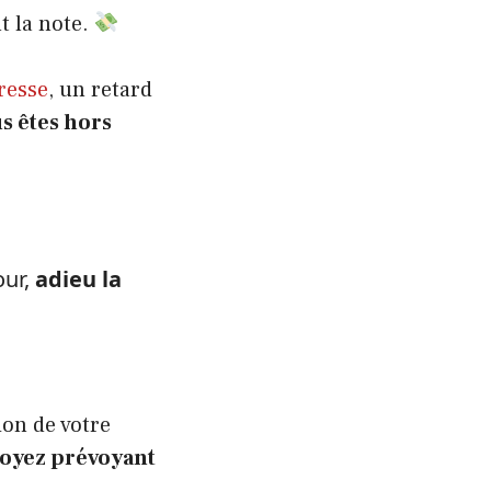
t la note.
resse
, un retard
s êtes hors
our,
adieu la
ion de votre
soyez prévoyant