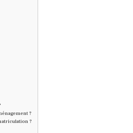
?
déménagement ?
atriculation ?