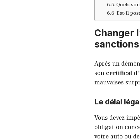
Quels son
Est-il po
Changer l’
sanctions
Après un déména
son
certificat 
mauvaises surpr
Le délai léga
Vous devez imp
obligation conce
votre auto ou d