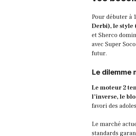
Pour débuter à 1
Derbi), le styl
et Sherco domine
avec Super Soco.
futur.
Le dilemme 
Le moteur 2 tem
l’inverse, le bl
favori des adole
Le marché actue
standards garan