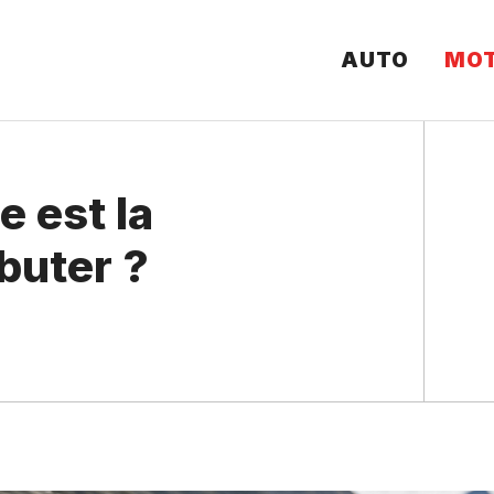
AUTO
MO
e est la
buter ?