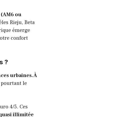
r (AM6 ou
les Rieju, Beta
trique émerge
otre confort
s ?
nces urbaines. À
 pourtant le
uro 4/5. Ces
uasi illimitée