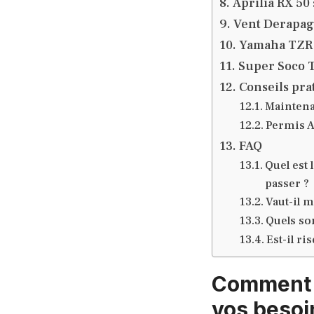
Aprilia RX 50
Vent Derapage
Yamaha TZR 5
Super Soco T
Conseils pra
Maintenan
Permis A
FAQ
Quel est
passer ?
Vaut-il 
Quels son
Est-il r
Comment d
vos besoi