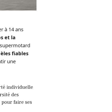
er à 14 ans
s et la
un supermotard
les fiables
tir une
rté individuelle
rsité des
c
pour faire ses