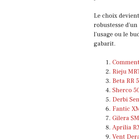
Le choix devient
robustesse d’un 
l’usage ou le bu
gabarit.
Comment 
Rieju MRT
Beta RR 50
Sherco 50
Derbi Sen
Fantic X
Gilera SM
Aprilia R
Vent Dera