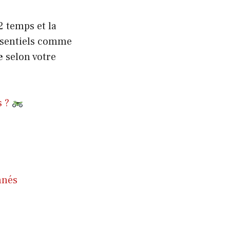
2 temps et la
essentiels comme
e
selon votre
s ?
nnés