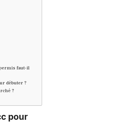
ermis faut-il
ur débuter ?
arché ?
cc pour