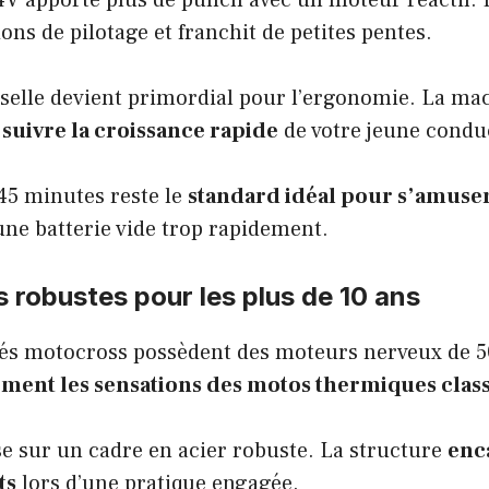
V apporte plus de punch avec un moteur réactif. L
ions de pilotage et franchit de petites pentes.
 selle devient primordial pour l’ergonomie. La ma
t
suivre la croissance rapide
de votre jeune condu
45 minutes reste le
standard idéal pour s’amuse
’une batterie vide trop rapidement.
es robustes pour les plus de 10 ans
és motocross possèdent des moteurs nerveux de 5
ement les sensations des motos thermiques clas
se sur un cadre en acier robuste. La structure
enc
ts
lors d’une pratique engagée.