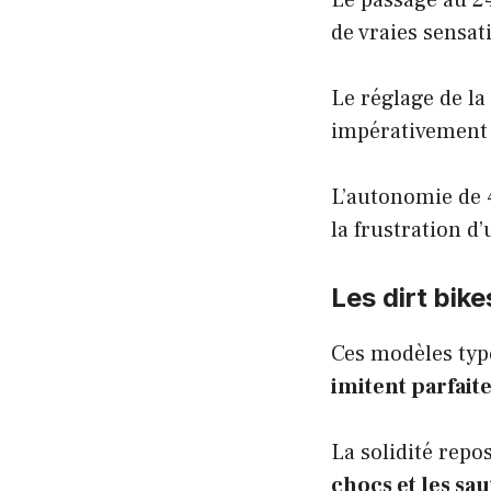
Le passage au 24
de vraies sensat
Le réglage de la
impérativemen
L’autonomie de 
la frustration d
Les dirt bik
Ces modèles typ
imitent parfait
La solidité repo
chocs et les sau