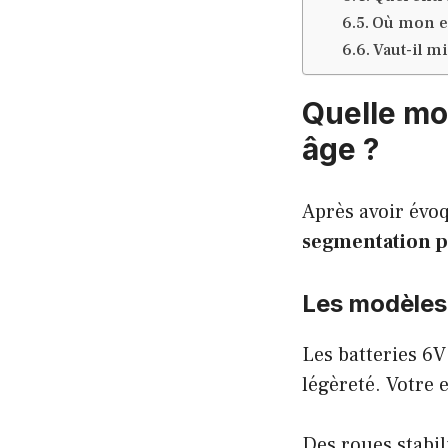
Où mon enf
Vaut-il m
Quelle mo
âge ?
Après avoir évo
segmentation pa
Les modèles
Les batteries 6V
légèreté. Votre 
Des roues stabili