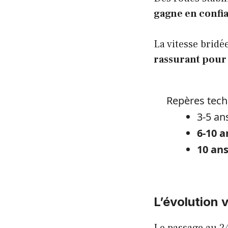
gagne en confia
La vitesse bridé
rassurant pour
Repères tech
3-5 an
6-10 a
10 ans
L’évolution 