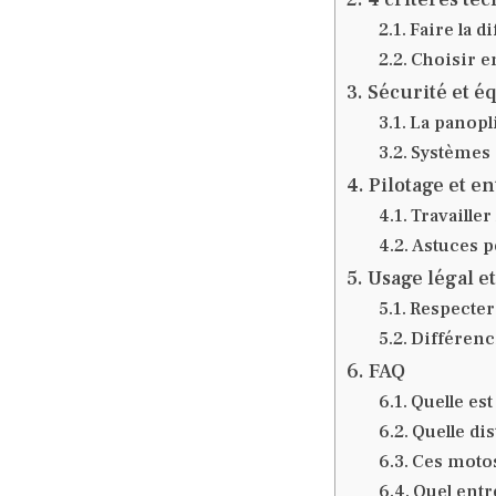
Faire la d
Choisir e
Sécurité et é
La panopl
Systèmes 
Pilotage et e
Travailler
Astuces p
Usage légal e
Respecter 
Différen
FAQ
Quelle est
Quelle di
Ces motos
Quel entr