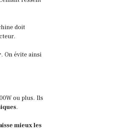
’enfant ressent
chine doit
cteur.
r
. On évite ainsi
00W ou plus. Ils
siques
.
aisse mieux les