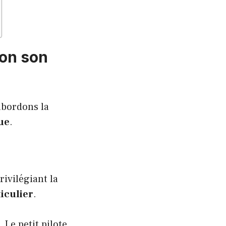
lon son
abordons la
ue
.
ivilégiant la
ticulier
.
 Le petit pilote