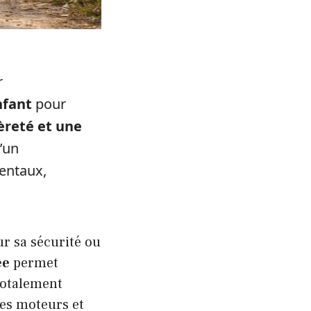
r
nfant
pour
èreté et une
d’un
rentaux,
r sa sécurité ou
ée
permet
 totalement
des moteurs et