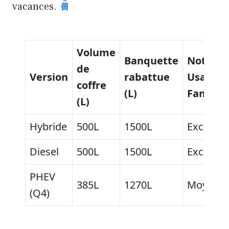
vacances.
Volume
Banquette
Note
de
Version
rabattue
Usage
coffre
(L)
Familial
(L)
Hybride
500L
1500L
Excellen
Diesel
500L
1500L
Excellen
PHEV
385L
1270L
Moyen
(Q4)