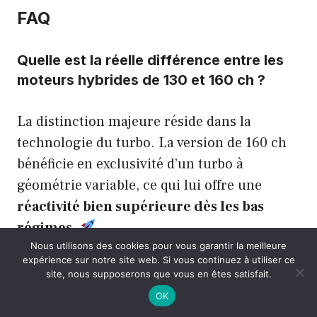
FAQ
Quelle est la réelle différence entre les
moteurs hybrides de 130 et 160 ch ?
La distinction majeure réside dans la
technologie du turbo. La version de 160 ch
bénéficie en exclusivité d’un turbo à
géométrie variable, ce qui lui offre une
réactivité bien supérieure dès les bas
régimes
.
Nous utilisons des cookies pour vous garantir la meilleure
expérience sur notre site web. Si vous continuez à utiliser ce
Si le bloc de 130 ch est parfait pour un usage
site, nous supposerons que vous en êtes satisfait.
urbain, le 160 ch est nettement plus à l’aise
OK
pour les dépassements sur route. C’est
le