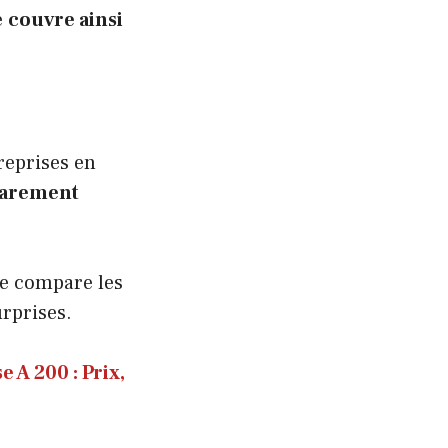
e
couvre ainsi
 reprises en
rarement
te compare les
urprises.
 A 200 : Prix,