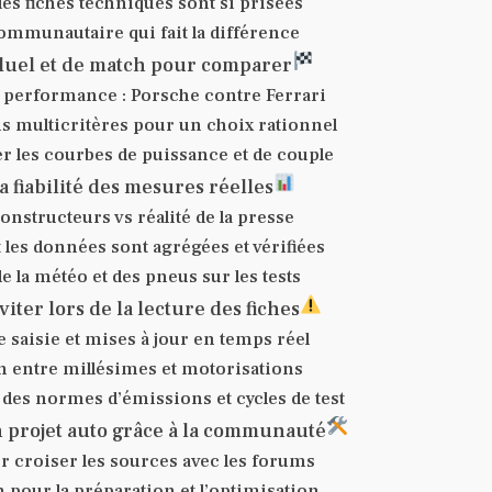
es fiches techniques sont si prisées
ommunautaire qui fait la différence
 duel et de match pour comparer
e performance : Porsche contre Ferrari
s multicritères pour un choix rationnel
er les courbes de puissance et de couple
la fiabilité des mesures réelles
nstructeurs vs réalité de la presse
es données sont agrégées et vérifiées
e la météo et des pneus sur les tests
viter lors de la lecture des fiches
 saisie et mises à jour en temps réel
 entre millésimes et motorisations
 des normes d’émissions et cycles de test
 projet auto grâce à la communauté
r croiser les sources avec les forums
n pour la préparation et l’optimisation