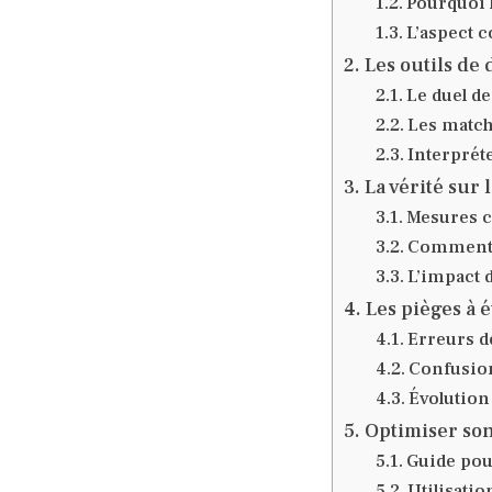
Pourquoi l
L’aspect c
Les outils de
Le duel d
Les match
Interprét
La vérité sur 
Mesures co
Comment l
L’impact d
Les pièges à é
Erreurs de
Confusion
Évolution
Optimiser son
Guide pou
Utilisatio