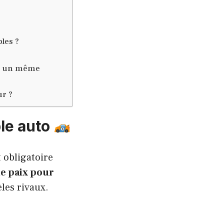
les ?
ur un même
r ?
ble auto
 obligatoire
de paix pour
les rivaux.