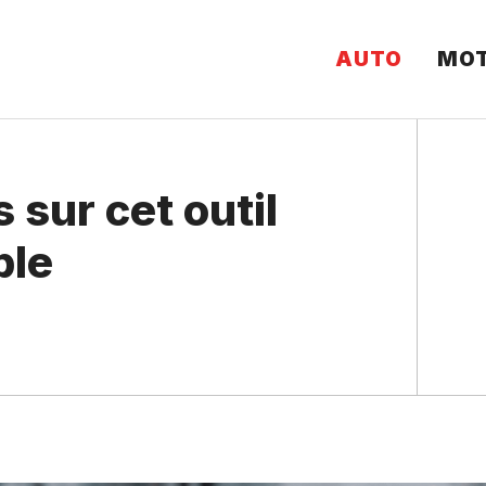
AUTO
MO
s sur cet outil
ble