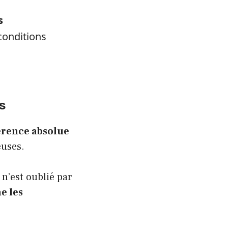
s
conditions
s
érence absolue
euses.
n’est oublié par
e les