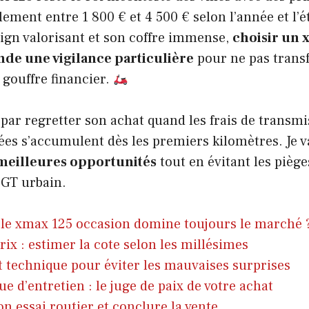
lement entre 1 800 € et 4 500 € selon l’année et l’é
ign valorisant et son coffre immense,
choisir un 
de une vigilance particulière
pour ne pas trans
 gouffre financier.
 par regretter son achat quand les frais de transmi
ées s’accumulent dès les premiers kilomètres. Je v
meilleures opportunités
tout en évitant les pièg
 GT urbain.
le xmax 125 occasion domine toujours le marché 
rix : estimer la cote selon les millésimes
t technique pour éviter les mauvaises surprises
ue d’entretien : le juge de paix de votre achat
on essai routier et conclure la vente