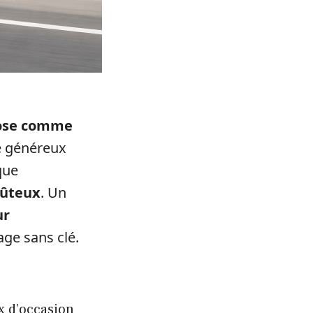
pose comme
re généreux
que
oûteux
. Un
ur
age sans clé.
x d’occasion