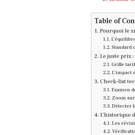
Table of Con
Pourquoi le x
L’équilib
Standard o
Le juste prix 
Grille ta
L’impact d
Check-list te
Examen de
Zoom sur 
Détecter l
L’historique d
Les révisi
Vérificati