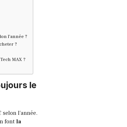
lon l’année ?
cheter ?
t Tech MAX ?
ujours le
 selon l’année.
en font
la