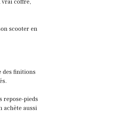
vrai coffre,
son scooter en
 des finitions
és.
es repose-pieds
n achète aussi