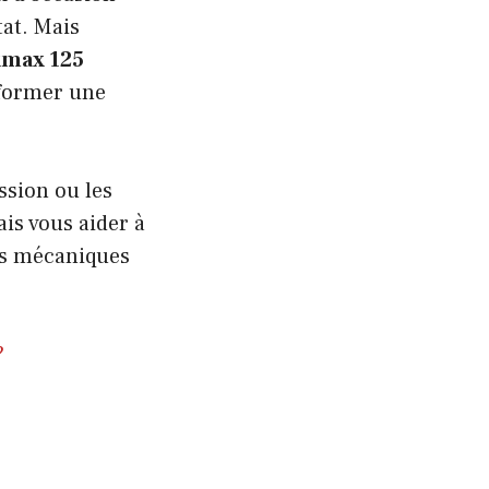
tat. Mais
xmax 125
former une
ssion ou les
ais vous aider à
es mécaniques
?