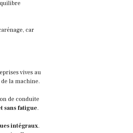
quilibre
 carénage, car
T
 reprises vives au
 de la machine.
tion de conduite
et sans fatigue
.
ues intégraux
.