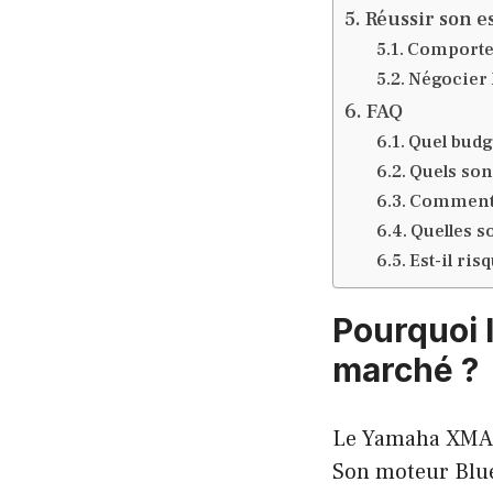
Réussir son es
Comportem
Négocier l
FAQ
Quel budge
Quels son
Comment s
Quelles s
Est-il ri
Pourquoi 
marché ?
Le Yamaha XMAX 
Son moteur Blue