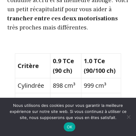
conduite accru et sa meilleure allonge. Voici
un petit récapitulatif pour vous aider à
trancher entre ces deux motorisations
très proches mais différentes.
0.9 TCe
1.0 TCe
Critère
(90 ch)
(90/100 ch)
Cylindrée
898 cm³
999 cm³
Couple
135-140
160 Nm
Nous utilisons des cookies pour vous garantir la meilleure
moteur
Nm
expérience sur notre site web. Si vous continuez à utiliser ce
site, nous supposerons que vous en êtes satisfait.
Agrément
3/5
4.5/5
OK
routier
(Urbain)
(Polyvalent)