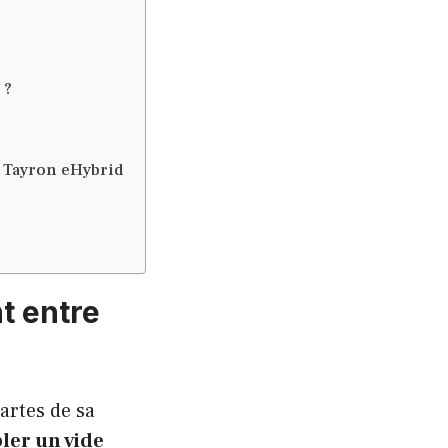
 ?
e Tayron eHybrid
t entre
artes de sa
ler un vide