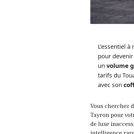
L’essentiel à 
pour devenir
un
volume g
tarifs du To
avec son
cof
Vous cherchez 
Tayron pour votr
de luxe inaccess
intelligence rar