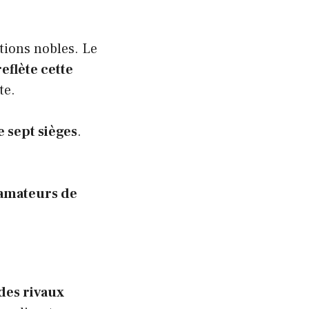
tions nobles. Le
eflète cette
te.
 sept sièges
.
 amateurs de
des rivaux