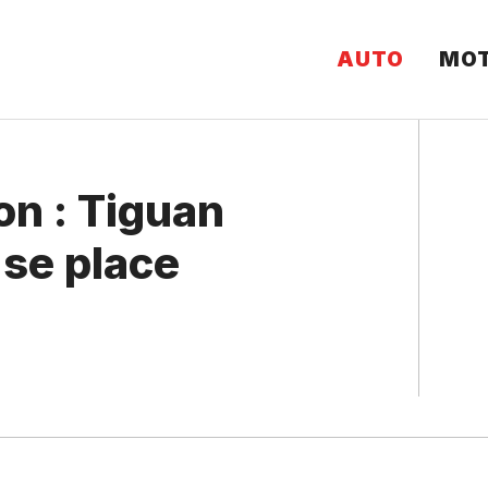
AUTO
MO
n : Tiguan
 se place