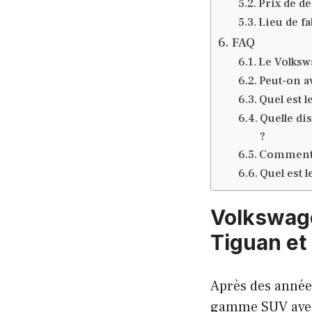
Prix de d
Lieu de fa
FAQ
Le Volkswa
Peut-on av
Quel est 
Quelle di
?
Comment s
Quel est 
Volkswage
Tiguan et
Après des années
gamme SUV av