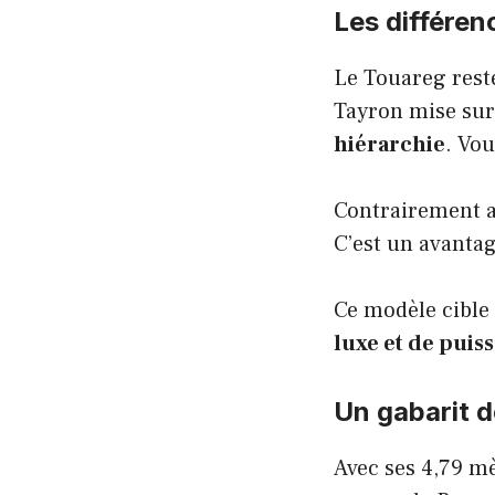
Les différen
Le Touareg reste
Tayron mise su
hiérarchie
. Vo
Contrairement a
C’est un avantag
Ce modèle cible 
luxe et de puis
Un gabarit d
Avec ses 4,79 mè