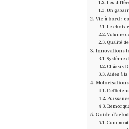
Les diffé
Un gabarit
Vie à bord : c
Le choix e
Volume de
Qualité d
Innovations 
Système d
Châssis D
Aides à l
Motorisations
L’efficien
Puissance
Remorquag
Guide d’achat 
Comparati