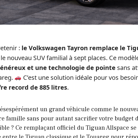
retenir :
le Volkswagen Tayron remplace le Tig
 le nouveau SUV familial à sept places. Ce modèl
énéreux et une technologie de pointe
sans at
uareg.
C’est une solution idéale pour vos besoi
fre record de 885 litres
.
désespérément un grand véhicule comme le nouve
e famille sans pour autant sacrifier votre budget
ible ? Ce remplaçant officiel du Tiguan Allspace se
e entre le Tiguan classique et le Touareg pour rép