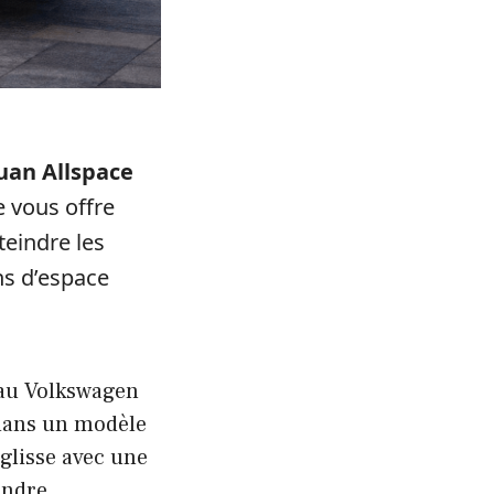
uan Allspace
e vous offre
teindre les
ns d’espace
au Volkswagen
 dans un modèle
 glisse avec une
ondre