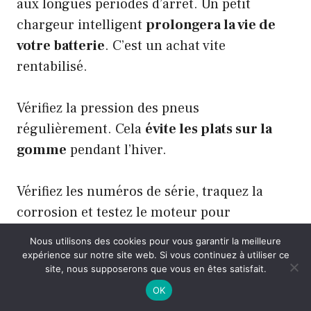
aux longues périodes d’arrêt. Un petit
chargeur intelligent
prolongera la vie de
votre batterie
. C’est un achat vite
rentabilisé.
Vérifiez la pression des pneus
régulièrement. Cela
évite les plats sur la
gomme
pendant l’hiver.
Vérifiez les numéros de série, traquez la
corrosion et testez le moteur pour
sécuriser votre investissement
. Ce guide
Nous utilisons des cookies pour vous garantir la meilleure
achat 2cv vous protège des pièges avant que
expérience sur notre site web. Si vous continuez à utiliser ce
site, nous supposerons que vous en êtes satisfait.
la cote ne grimpe encore. Foncez dès
OK
maintenant pour savourer bientôt la liberté