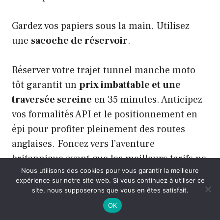
Gardez vos papiers sous la main. Utilisez
une
sacoche de réservoir
.
Réserver votre trajet tunnel manche moto
tôt garantit un
prix imbattable et une
traversée sereine
en 35 minutes. Anticipez
vos formalités API et le positionnement en
épi pour profiter pleinement des routes
anglaises. Foncez vers l’aventure
britannique avant que les meilleurs tarifs ne
Nous utilisons des cookies pour vous garantir la meilleure
s’envolent !
expérience sur notre site web. Si vous continuez à utiliser ce
site, nous supposerons que vous en êtes satisfait.
OK