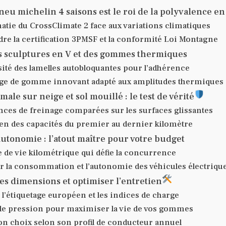
neu michelin 4 saisons est le roi de la polyvalence e
tie du CrossClimate 2 face aux variations climatiques
e la certification 3PMSF et la conformité Loi Montagne
s sculptures en V et des gommes thermiques
sité des lamelles autobloquantes pour l’adhérence
e de gomme innovant adapté aux amplitudes thermiques
ale sur neige et sol mouillé : le test de vérité
ces de freinage comparées sur les surfaces glissantes
en des capacités du premier au dernier kilomètre
autonomie : l’atout maître pour votre budget
 de vie kilométrique qui défie la concurrence
r la consommation et l’autonomie des véhicules électriqu
ses dimensions et optimiser l’entretien
l’étiquetage européen et les indices de charge
de pression pour maximiser la vie de vos gommes
on choix selon son profil de conducteur annuel