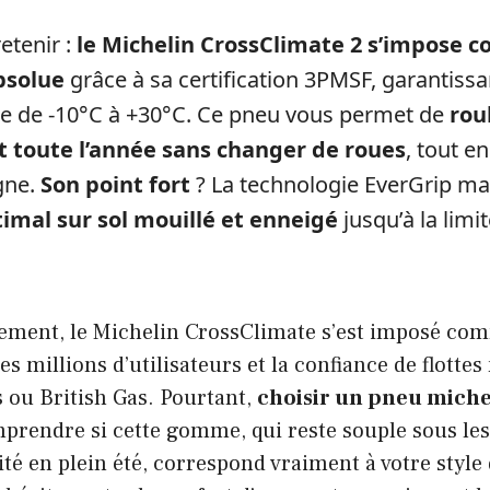
retenir :
le Michelin CrossClimate 2 s’impose 
bsolue
grâce à sa certification 3PMSF, garantiss
ale de -10°C à +30°C. Ce pneu vous permet de
rou
 toute l’année sans changer de roues
, tout e
gne.
Son point fort
? La technologie EverGrip ma
imal sur sol mouillé et enneigé
jusqu’à la limi
ement, le Michelin CrossClimate s’est imposé co
es millions d’utilisateurs et la confiance de flotte
ou British Gas. Pourtant,
choisir un pneu michel
rendre si cette gomme, qui reste souple sous les
ité en plein été, correspond vraiment à votre style