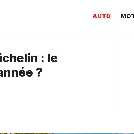
AUTO
MO
chelin : le
’année ?