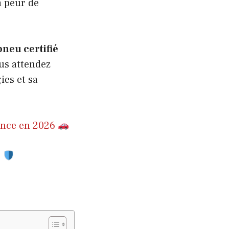
a peur de
neu certifié
ous attendez
ies et sa
lence en 2026
é