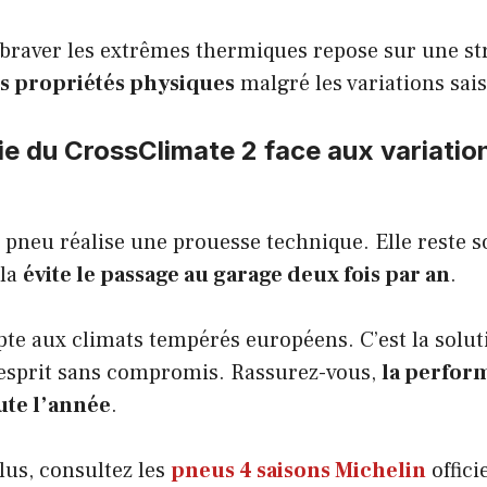
à braver les extrêmes thermiques repose sur une st
s propriétés physiques
malgré les variations sai
e du CrossClimate 2 face aux variatio
neu réalise une prouesse technique. Elle reste so
ela
évite le passage au garage deux fois par an
.
te aux climats tempérés européens. C’est la solut
d’esprit sans compromis. Rassurez-vous,
la perfor
ute l’année
.
lus, consultez les
pneus 4 saisons Michelin
offici