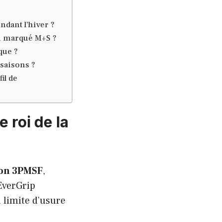
ndant l’hiver ?
u marqué M+S ?
que ?
saisons ?
il de
 roi de la
ion 3PMSF
,
EverGrip
 limite d’usure