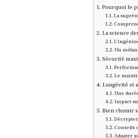
Pourquoi le p
La supréma
Comprendr
La science de
L’ingénio
Un mélang
Sécurité maxim
Performan
Le mainti
Longévité et 
Une durée
Impact su
Bien choisir 
Décrypter 
Conseils 
Adapter s