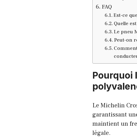
FAQ
Est-ce que
Quelle es
Le pneu M
Peut-on r
Comment s
conducte
Pourquoi l
polyvale
Le Michelin Cro
garantissant une
maintient un fre
légale.