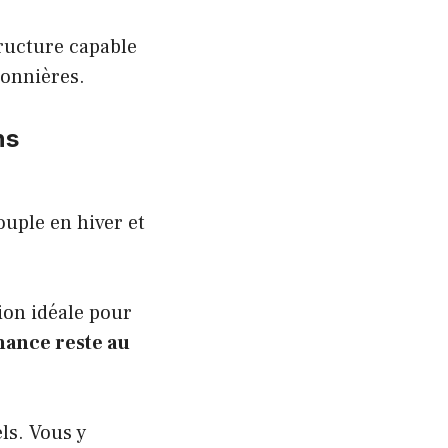
ructure capable
sonnières.
ns
uple en hiver et
ion idéale pour
mance reste au
els. Vous y