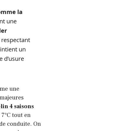
comme la
ant une
ler
n respectant
intient un
te d’usure
mme une
s majeures
in 4 saisons
 7°C tout en
 de conduite. On