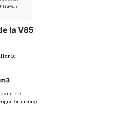
 Travel ?
de la V85
ller le
 cm3
 donne. Ce
 cogne beaucoup