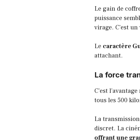
Le gain de coffr
puissance semble
virage. C’est un
Le
caractère Gu
attachant.
La force tra
C’est l’avantage
tous les 500 kil
La transmission s
discret. La ciné
offrant une gr