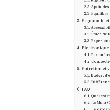
Rigueur d
Aptitudes 
Équilibre 
Ergonomie et 
Accessibi
Étude de 
Expérienc
Électronique e
Paramétra
Connectiv
Entretien et 
Budget d’e
Différence
FAQ
Quel est m
La Moto G
Le cardan 