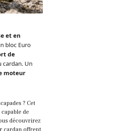
e et en
on bloc Euro
ort de
u cardan. Un
ce moteur
scapades ? Cet
, capable de
Vous découvrirez
r cardan offrent