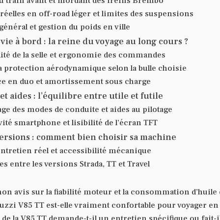
u train avant et mordant des freins Brembo
réelles en off-road léger et limites des suspensions
général et gestion du poids en ville
vie à bord : la reine du voyage au long cours ?
lité de la selle et ergonomie des commandes
la protection aérodynamique selon la bulle choisie
e en duo et amortissement sous charge
t aides : l’équilibre entre utile et futile
ge des modes de conduite et aides au pilotage
ité smartphone et lisibilité de l’écran TFT
versions : comment bien choisir sa machine
ntretien réel et accessibilité mécanique
s entre les versions Strada, TT et Travel
on avis sur la fiabilité moteur et la consommation d’huile 
uzzi V85 TT est-elle vraiment confortable pour voyager en
de la V85 TT demande-t-il un entretien spécifique ou fait-il