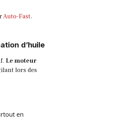
r
Auto-Fast
.
tion d’huile
if.
Le moteur
ilant lors des
urtout en