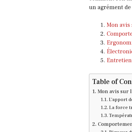
un agrément de c
Mon avis 
Comportem
Ergonomie
Électroniq
Entretien
Table of Con
Mon avis sur l
L’apport d
La force t
Températu
Comportement 