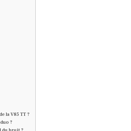
de la V85 TT ?
 duo ?
 du bruit ?