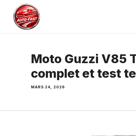
Aller
au
contenu
Moto Guzzi V85 T
complet et test te
MARS 24, 2026