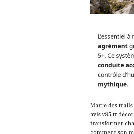
L’essentiel à
agrément
gr
5+. Ce systè
conduite ac
contrôle d’hu
mythique
.
Marre des trails
avis v85 tt déco
transformer chaq
comment son mot