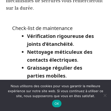
mécanismes de serrures vous remercieront
sur la durée.
Check-list de maintenance
Vérification rigoureuse des
joints d’étanchéité
.
Nettoyage méticuleux des
contacts électriques
.
Graissage régulier des
parties mobiles
.
Nous utilisons des cookies pour vous garantir la meilleure
expérience sur notre site web. Si vous continuez à utiliser ce
site, nous supposerons que vous en êtes satisfait.
Bref, prendre soin de votre casse auto
OK
montpellier d’origine permet de
rouler