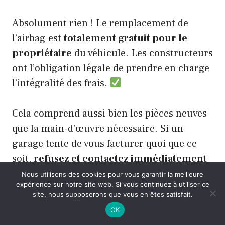
Absolument rien ! Le remplacement de
l’airbag est
totalement gratuit pour le
propriétaire
du véhicule. Les constructeurs
ont l’obligation légale de prendre en charge
l’intégralité des frais.
Cela comprend aussi bien les pièces neuves
que la main-d’œuvre nécessaire. Si un
garage tente de vous facturer quoi que ce
soit,
refusez et contactez immédiatement
le service client
de la marque de votre
Nous utilisons des cookies pour vous garantir la meilleure
expérience sur notre site web. Si vous continuez à utiliser ce
voiture.
site, nous supposerons que vous en êtes satisfait.
OK
Où trouver les informations pour savoir